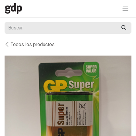
Ir al contenido
Todos los productos