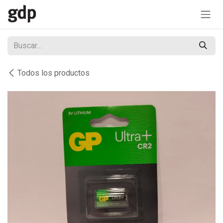
Ir al contenido
Todos los productos