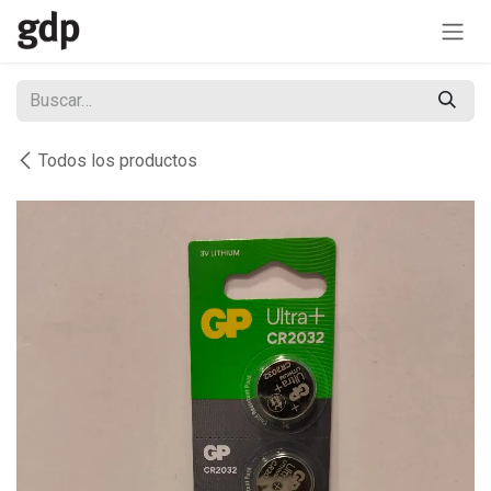
Ir al contenido
Todos los productos