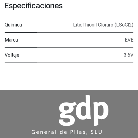
Especificaciones
Química
LitioThionil Cloruro (LSoCl2)
Marca
EVE
Voltaje
3.6V