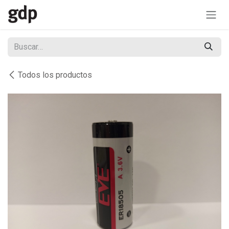
Ir al contenido
Todos los productos