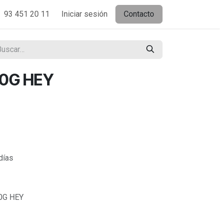
93 451 20 11
Iniciar sesión
Contacto
70G HEY
días
0G HEY