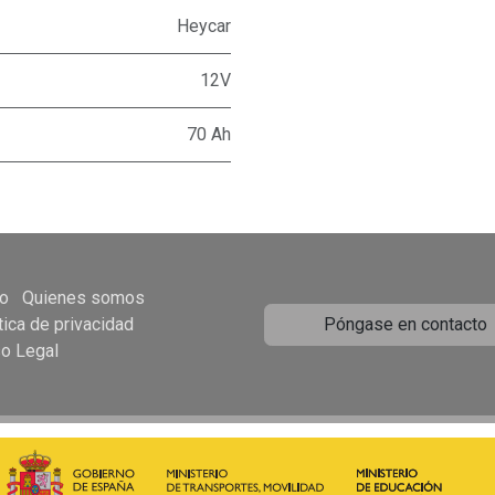
Heycar
12V
70 Ah
io
Quienes somos
tica de privacidad
Póngase en contacto
so Legal