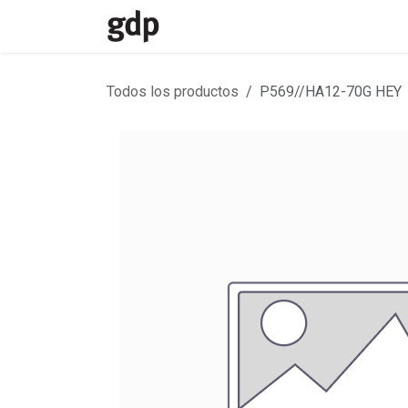
Ir al contenido
Inicio
Divisiones
Contacto
Todos los productos
P569//HA12-70G HEY