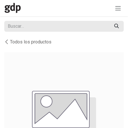
Ir al contenido
Todos los productos