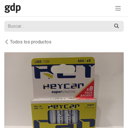
Ir al contenido
Todos los productos