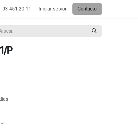
93 451 20 11
Iniciar sesión
Contacto
1/P
días
/P