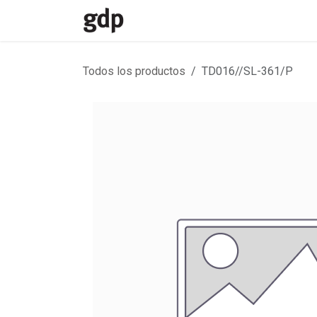
Ir al contenido
Inicio
Divisiones
Contacto
Todos los productos
TD016//SL-361/P