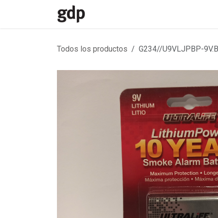
Ir al contenido
Inicio
Divisiones
Contacto
Todos los productos
G234//U9VLJPBP-9V.