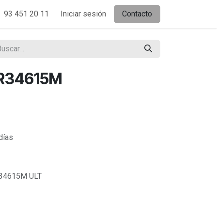
93 451 20 11
Iniciar sesión
Contacto
R34615M
días
34615M ULT