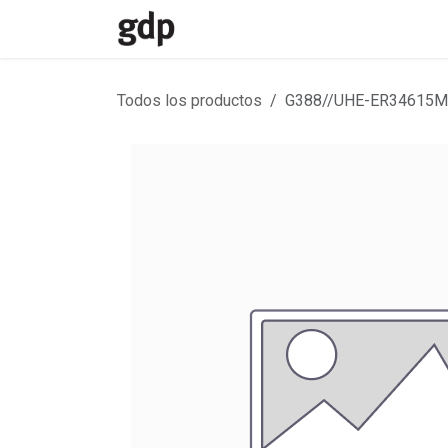
Ir al contenido
Inicio
Divisiones
Contacto
Todos los productos
G388//UHE-ER34615M