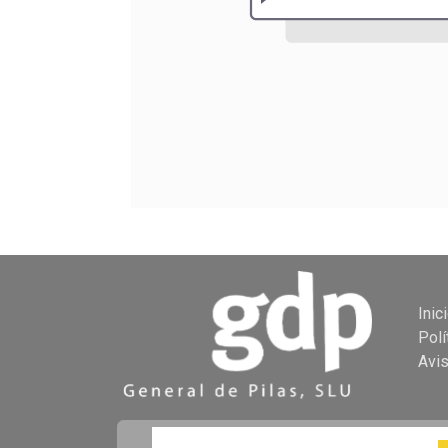
Inic
Polí
Avi