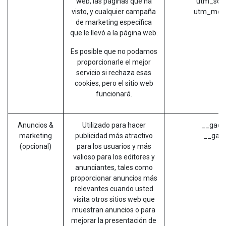
web, las páginas que ha
utm_sour
visto, y cualquier campaña
utm_medi
de marketing específica
que le llevó a la página web.
Es posible que no podamos
proporcionarle el mejor
servicio si rechaza esas
cookies, pero el sitio web
funcionará.
Anuncios &
Utilizado para hacer
__gads 
marketing
publicidad más atractivo
__gac 
(opcional)
para los usuarios y más
valioso para los editores y
anunciantes, tales como
proporcionar anuncios más
relevantes cuando usted
visita otros sitios web que
muestran anuncios o para
mejorar la presentación de