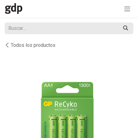
Ir al contenido
Todos los productos