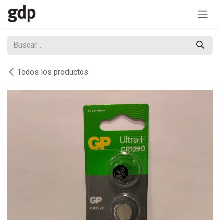
Ir al contenido
Todos los productos