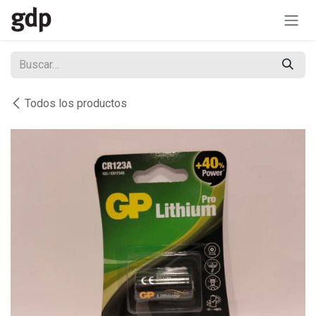
Ir al contenido
Todos los productos