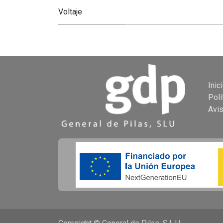
Voltaje
Inic
Polí
Avi