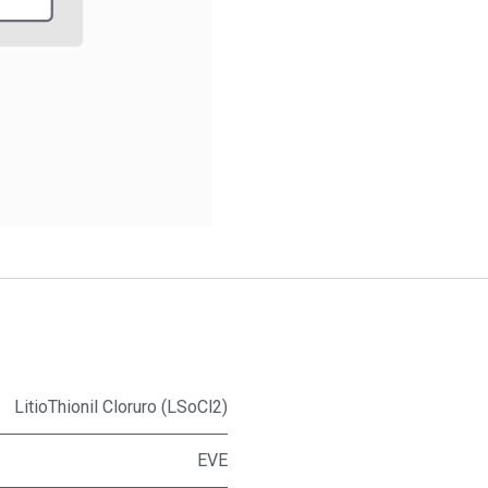
LitioThionil Cloruro (LSoCl2)
EVE