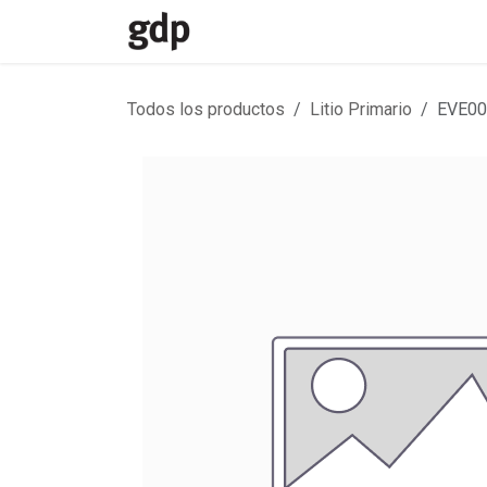
Ir al contenido
Inicio
Divisiones
Contacto
Todos los productos
Litio Primario
EVE00