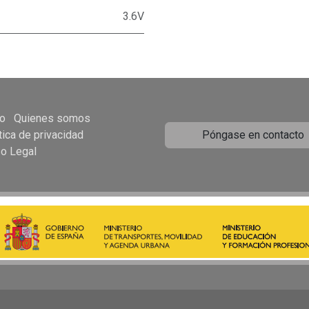
3.6V
io
Quienes somos
tica de privacidad
Póngase en contacto
so Legal