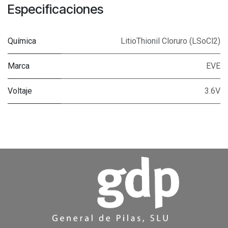
Especificaciones
Química
LitioThionil Cloruro (LSoCl2)
Marca
EVE
Voltaje
3.6V