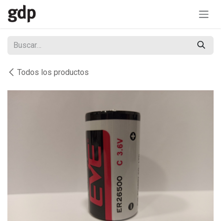
Ir al contenido
Todos los productos