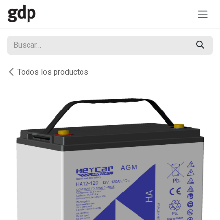
Ir al contenido
Todos los productos