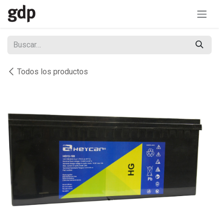
Ir al contenido
Todos los productos