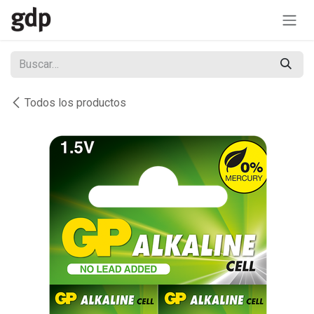
Ir al contenido
Todos los productos