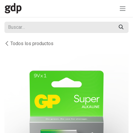
Ir al contenido
Todos los productos