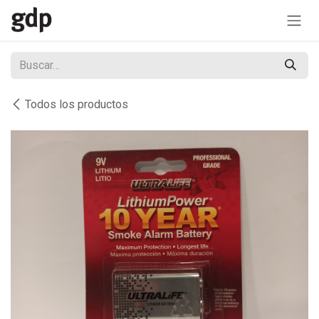
Ir al contenido
Todos los productos