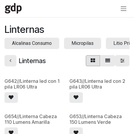
Ir al contenido
Linternas
Alcalinas Consumo
Micropilas
Litio Prim
Linternas
G642//Linterna led con 1
G643//Linterna led con 2
pila LR06 Ultra
pila LR06 Ultra
G654//Linterna Cabeza
G653//Linterna Cabeza
110 Lumens Amarilla
150 Lumens Verde