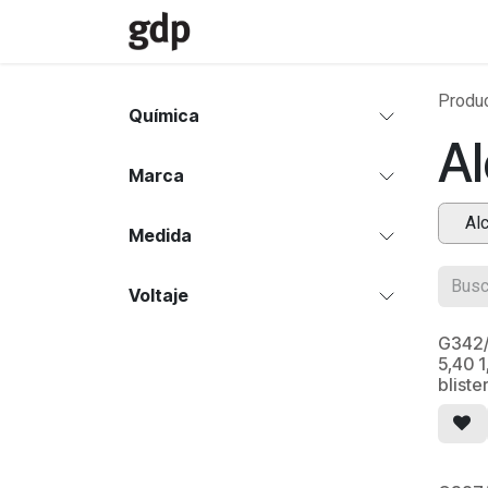
Ir al contenido
Inicio
Divisiones
Contacto
Produ
Química
Al
Marca
Al
Medida
Voltaje
G342/
5,40 1
bliste