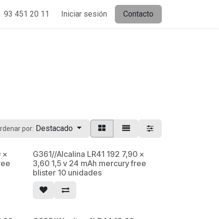
93 451 20 11
Iniciar sesión
Contacto
Destacado
rdenar por:
 x
G361//Alcalina LR41 192 7,90 x
ree
3,60 1,5 v 24 mAh mercury free
blister 10 unidades