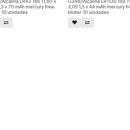
/Alcalina LR43 186 11,60 x
G344//Alcalina LR1130 189 1
1,5 v 70 mAh mercury free
3,05 1,5 v 44 mAh mercury f
r 10 unidades
blister 10 unidades