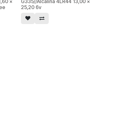
1,60 x
G335//Alcalina 4LR44 13,00 x
ree
25,20 6v