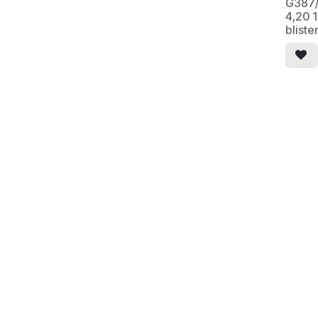
G387/
4,20 
bliste