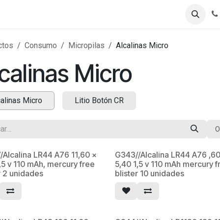
Registro B2B
Tienda B2B
ctos
Consumo
Micropilas
Alcalinas Micro
calinas Micro
calinas Micro
Litio Botón CR
O
/Alcalina LR44 A76 11,60 x
G343//Alcalina LR44 A76 ,60
,5 v 110 mAh, mercury free
5,40 1,5 v 110 mAh mercury f
r 2 unidades
blister 10 unidades